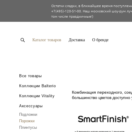
Остатки сладки, в ближайшее время поступлени
+7(495)-120-51-00. Наш московский шоу-рум луч
том числе праздничные!)
Каталог товаров
Доставка
О бренде
Все товары
Коллекции Balterio
Комбинация переходного, соед
Коллекции Vitality
большинство цветов доступно у
Аксессуары
Подложки
Порожки
Плинтусы