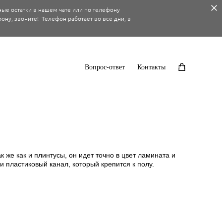
ные остатки в нашем чате или по телефону
ону, звоните! Телефон работает во все дни, в
Вопрос-ответ
Контакты
же как и плинтусы, он идет точно в цвет ламината и
и пластиковый канал, который крепится к полу.