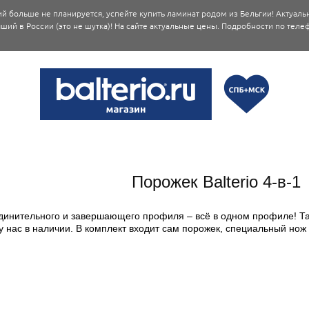
й больше не планируется, успейте купить ламинат родом из Бельгии! Актуаль
ший в России (это не шутка)! На сайте актуальные цены. Подробности по телеф
Порожек Balterio 4-в-1
инительного и завершающего профиля – всё в одном профиле! Так 
 нас в наличии. В комплект входит сам порожек, специальный нож 