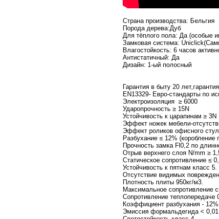
Страна производства: Бельгия
Порода дерева:Дуб
Для тёплого пола: Да (особые и
Замковая система: Uniclick(Сам
Влагостойкость: 6 часов активн
Антистатичный: Да
Дизайн: 1-ый полосный
Гарантия в быту 20 лет,гаранти
EN13329- Евро-стандарты по и
Электроизоляция ≥ 6000
Ударопрочность ≥ 15N
Устойчивость к царапинам ≥ 3N
Эффект ножек мебели-отсутств
Эффект роликов офисного стула
Разбухание ≤ 12% (коробление 
Прочность замка Fl0,2 по длинн
Отрыв верхнего слоя N/mm ≥ 1,
Статическое сопротивление ≤ 0
Устойчивость к пятнам класс 5.
Отсутствие видимых поврежден
Плотность плиты 950кг/м3.
Максимальное сопротивление ско
Сопротивление теплопередаче 0
Коэффициент разбухания - 12%
Эмиссия формальдегида < 0,01
Светостойкость класс 4.