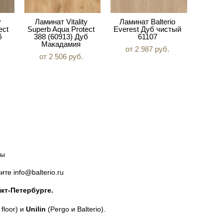
y
Ламинат Vitality
Ламинат Balterio
ect
Superb Aqua Protect
Everest Дуб чистый
б
388 (60913) Дуб
61107
Макадамия
от 2 987 pуб.
от 2 506 pуб.
ты
те info@balterio.ru
кт-Петербурге.
floor) и
Unilin
(Pergo и Balterio).