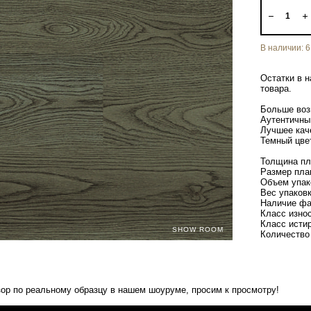
В наличии:
6
Остатки в н
товара.
Больше воз
Aутентичны
Лучшее каче
Темный цве
Толщина пл
Размер план
Объем упако
Вес упаковк
Наличие фа
Класс износ
Класс исти
SHOW ROOM
Количество 
ор по реальному образцу в нашем шоуруме, просим к просмотру!