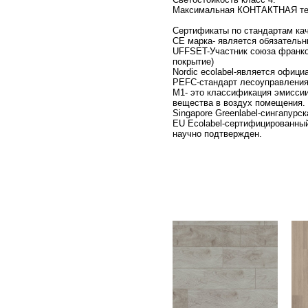
Максимальная КОНТАКТНАЯ темп
Сертификаты по стандартам кач
СЕ марка- является обязательн
UFFSET-Участник союза франкоя
покрытие)
Nordic ecolabel-является офици
PEFC-стандарт лесоуправления
M1- это классификация эмиссии
вещества в воздух помещения.
Singapore Greenlabel-сингапур
EU Ecolabel-сертифицированный
научно подтвержден.