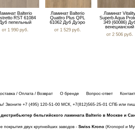
Ламинат Balterio
Ламинат Balterio
Ламинат Vitalit
stretto RST 61084
Quattro Plus QPL
Superb Aqua Prot
Дуб пепельный
61062 Дуб Дуэро
349 (60086) Ду
венецианский
от 1 990 pуб.
от 1 529 pуб.
от 2 506 pуб.
оставка / Оплата / Возврат
О бренде
Вопрос-ответ
Контак
ы! Звоните
+7 (495) 120-51-00
МСК,
+7(812)565-25-01
СПБ или пиши
истрибьютер бельгийского ламината Balterio в Москве и Сан
е покрытия двух крупнейших заводов -
Swiss Krono
(Kronopol и My 