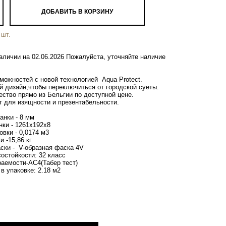
ДОБАВИТЬ В КОРЗИНУ
шт.
аличии на 02.06.2026 Пожалуйста, уточняйте наличие
можностей с новой технологией Aqua Protect.
й дизайн,чтобы переключиться от городской суеты.
ство прямо из Бельгии по доступной цене.
т для изящности и презентабельности.
анки - 8 мм
ки - 1261x192x8
вки - 0,0174 м3
и -15,86 кг
ски - V-образная фаска 4V
остойкости: 32 класс
раемости-AC4(Табер тест)
в упаковке: 2.18 м2