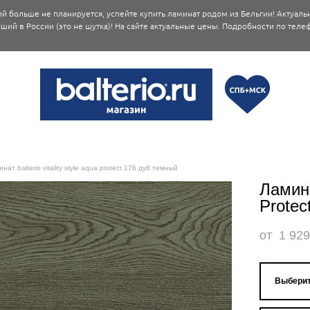
й больше не планируется, успейте купить ламинат родом из Бельгии! Актуаль
ший в России (это не шутка)! На сайте актуальные цены. Подробности по телеф
нат balterio vitality style aqua protect 176 дуб темный
Ламина
Protec
от 1 929
Выберит