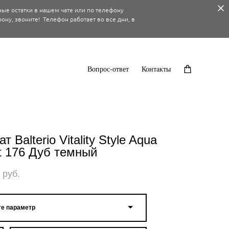
ные остатки в нашем чате или по телефону
ону, звоните! Телефон работает во все дни, в
Вопрос-ответ
Контакты
т Balterio Vitality Style Aqua
t 176 Дуб темный
 pуб.
е параметр