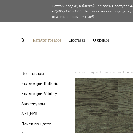
Остатки сладки, в ближайшее время поступлени
+7(495)-120-51-00. Наш московский шоу-рум луч
том числе праздничные!)
Каталог товаров
Доставка
О бренде
каталог товаров
>
все товары
>
лами
Все товары
Коллекции Balterio
Коллекции Vitality
Аксессуары
АКЦИЯ!
Поиск по цвету