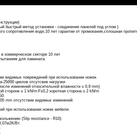
нструкции)
ый быстрый метод установки - соединение панелей под углом.)
ого сопротивления воде,10 лет гарантии от промокания,сплошная пропитк
я в коммерческом секторе 10 лет
спытаниям для ламината.
ие видимых повреждений при использовании ножек.
-25000 циклов отсутсвие нагрузки
после изменений относительной влажности ≤ 0,9 mm)
ой стороне ≥ 1 kN/m-Fs0,2 короткая сторона ≥ 2 kN/m
50.
,05 mm отсутствие видимых изменений.
ий при использовании ножек мебели.
льжению (Slip resistance - R10).
,07м2К/Вт.
.
.