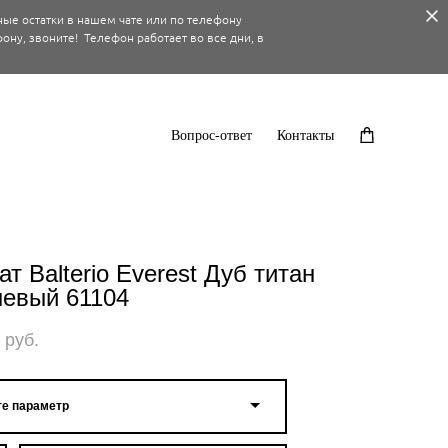
ные остатки в нашем чате или по телефону
ону, звоните! Телефон работает во все дни, в
Вопрос-ответ
Контакты
т Balterio Everest Дуб титан
невый 61104
 pуб.
е параметр