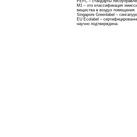
PEFC – стандарты лесоуправле
M1 – это классификация эмисси
вещества в воздух помещения.
Singapore Greenlabel – сингап
EU Ecolabel – сертифицированн
научно подтверждена.
Ламинат Balterio
Livanti LVI 61088
Q
Дуб Винчеца
6
от 1 453 pуб.