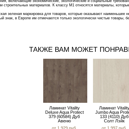
ния, включающие экономические, экологические и социальные требован
и строительных материалов. К классу М1 относятся материалы, которы
урская зеленая маркировка для товаров, которые оказывают наименьшее
ый знак, в Европе им отмечаются только экологически чистые товары, 
ТАКЖЕ ВАМ МОЖЕТ ПОНРАВ
Ламинат Balterio
Ламинат Vitality
Ламинат Vitalit
uattro Plus QPL
Deluxe Aqua Protect
Jumbo Aqua Prot
1062 Дуб Дуэро
379 (60584) Дуб
133 (4110) Дуб
Авеню
Солт Лэйк
от 1 529 pуб.
от 1 929 pуб.
от 1 997 pуб.