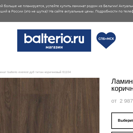
й больше не планируется, успейте купить ламинат родом из Бельгии! Актуаль
ший в России (это не шутка)! На сайте актуальные цены. Подробности по телеф
инат balterio everest дуб титан коричневый 61104
Ламина
корич
от 2 987
Выберит