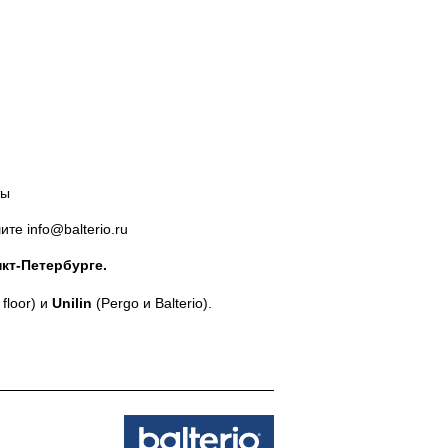
ты
те info@balterio.ru
кт-Петербурге.
floor) и
Unilin
(Pergo и Balterio).