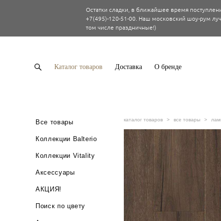
Остатки сладки, в ближайшее время поступлени
+7(495)-120-51-00. Наш московский шоу-рум луч
том числе праздничные!)
Каталог товаров
Доставка
О бренде
каталог товаров
>
все товары
>
лам
Все товары
Коллекции Balterio
Коллекции Vitality
Аксессуары
АКЦИЯ!
Поиск по цвету