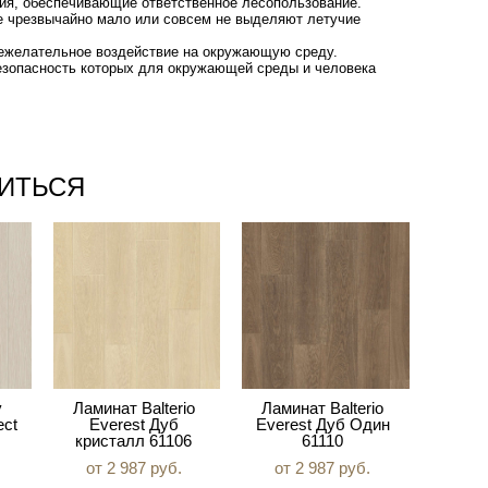
ия, обеспечивающие ответственное лесопользование.
е чрезвычайно мало или совсем не выделяют летучие
 нежелательное воздействие на окружающую среду.
безопасность которых для окружающей среды и человека
ИТЬСЯ
y
Ламинат Balterio
Ламинат Balterio
ect
Everest Дуб
Everest Дуб Один
кристалл 61106
61110
от 2 987 pуб.
от 2 987 pуб.