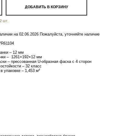
ДОБАВИТЬ В КОРЗИНУ
2
шт.
аличии на 02.06.2026 Пожалуйста, уточняйте наличие
VR61104
анки – 12 мм
нки – 1261×192×12 мм
ски – прессованная U-образная фаска с 4 сторон
остойкости – 32 класс
в упаковке – 1,453 м­²