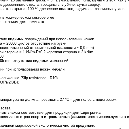
чный, 20 различных досок = 5m2 уникального пола, мульти блеск, как у 
ь деревянного ствола, трещины в глубине, сучки сверху.
ткость покрытия 100 % древесное волокно, видимое с различных углов.
ия в коммерческом секторе 5 лет
испытаниям для ламината.
твие видимых повреждений при использовании ножек.
 – 25000 циклов отсутствие нагрузки
после изменений относительной влажности ≤ 0,9 mm)
ой стороне ≥ 1 kN/m-Fs0,2 короткая сторона ≥ 2 kN/m
50.
,05 mm отсутствие видимых изменений.
ий при использовании ножек мебели.
льжению (Slip resistance - R10).
,07м2К/Вт.
.
.
ература не должна превышать 27 °C – для полов с подогревом.
ества:
ным знаком соответствия для продукции для Евро рынка.
оязычных стран спорта и травматизма (ламинат часто используется в с
циальной маркировкой экологически чистой продукции.