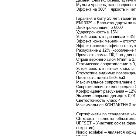
Дизайн: 1-ый полосный, аутенти
Мульти-уровень, как поверхност
Эффект на 360° = яркость и че
Гарантия в быту 25 лет, гарант
EN13329 – Евро-стандарты по 
Электроизоляция ≥ 6000
Ударопрочность ≥ 15N
Устойчивость к царапинам ≥ 3N
Эффект ножек мебели – отсутс
Эффект роликов офисного стула
Разбухание ≤ 12% (коробление 
Прочность замка Fl0,2 по длинн
Отрыв верхнего слоя N/mm ≥ 1,
Статическое сопротивление ≤ 0
Устойчивость к пятнам класс 5.
Отсутствие видимых поврежден
Плотность плиты 950кг/м3.
Максимальное сопротивление ско
Сопротивление теплопередаче 0
Коэффициент разбухания – 12%
Эмиссия формальдегида < 0,01
Светостойкость класс 4.
Максимальная КОНТАКТНАЯ темп
Сертификаты по стандартам кач
СЕ марка – является обязатель
UFFSET – Участник союза франк
покрытие)
Nordic ecolabel – является офи